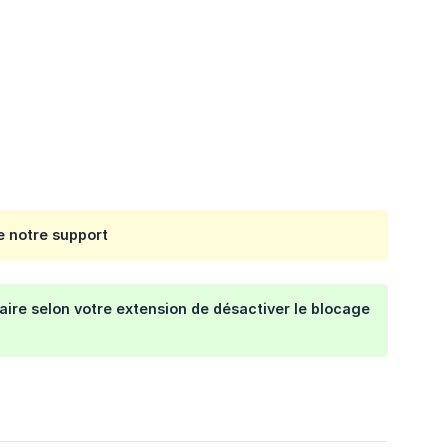
e notre support
aire selon votre extension de désactiver le blocage