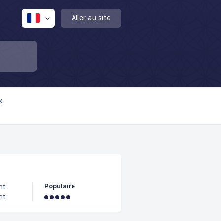
Aller au site
x
Populaire
nt
nt
uverez