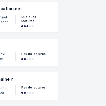
cation.net
Quelques
n.net
lectures
l sont
 dans
de
l,
Peu de lectures
ent
erreur
uveau
aine ?
ur
Peu de lectures
urs
ues