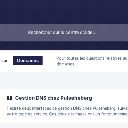
Pour toutes les questions relatives au
Domaines
 sur :
domaines
Gestion DNS chez Pulseheberg
Il existe deux interfaces de gestion DNS chez Pulseheberg, suiva
votre type de service. Ces deux interfaces ont un fonctionneme
très similaire, que nous allons aborder dans cet article. Vous tro
en fin de l'article un glossaire des différentes entrées DNS qui