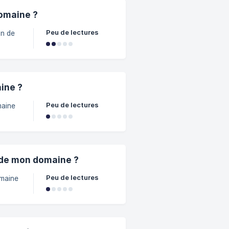
vous
i vous
domaine ?
Peu de lectures
s
n le
ine ?
Peu de lectures
s
de mon domaine ?
Peu de lectures
s
n le